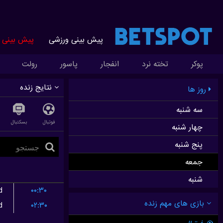
پیش بینی ورزشی
پیش بینی ز
پوکر
تخته نرد
انفجار
پاسور
رولت
نتایج زنده
روز ها
سه شنبه
فوتبال
بسکتبال
چهار شنبه
پنج شنبه
جمعه
شنبه
d
۰۰:۳۰
d
۰۲:۳۰