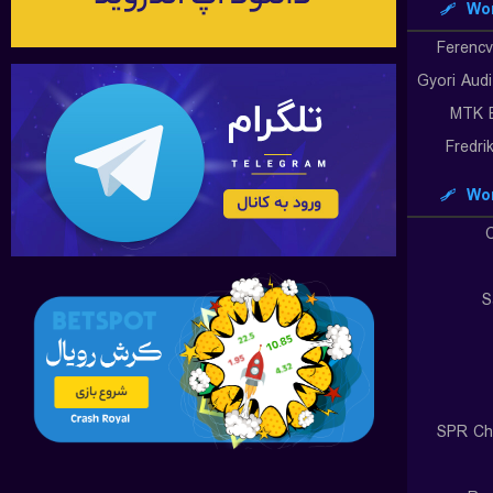
Wor
Ferenc
Gyori Aud
MTK 
Fredri
Wor
S
SPR Ch