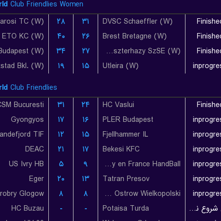
ld
Club Friendlies Women
varosi TC (W)
۲۸
۳۱
DVSC Schaeffler (W)
Finishe
i ETO KC (W)
۴۰
۲۶
Brest Bretagne (W)
Finishe
Budapest (W)
۳۴
۲۷
Eger-Eszterhazy SzSE (W)
Finishe
kstad Bkl. (W)
۱۹
۱۵
Utleira (W)
inprogre
ld
Club Friendlies
CSM Bucuresti
۳۱
۲۴
HC Vaslui
Finishe
Gyongyos
۱۷
۱۶
PLER Budapest
inprogre
andefjord TIF
۱۲
۱۵
Fjellhammer IL
inprogre
DEAC
۲۱
۱۷
Bekesi KFC
inprogre
US Ivry HB
۵
۹
Tremblay en France HandBall
inprogre
Eger
۲۰
۱۳
Tatran Presov
inprogre
robry Glogow
۸
۸
KPR Ostrovia Ostrow Wielkopolski
inprogre
HC Buzau
-
-
Potaisa Turda
بازی شروع نشده است