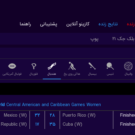
نده
نتایج زنده
کازینو آنلاین
پشتیبانی
راهنما
بلک جک ۲۱
پوپ
والیبال
تنیس
بیسبال
هاکی روی یخ
هندبال
فلوربال
فوتبال آمریکایی
ld
Central American and Caribbean Games Women
Mexico (W)
۳۲
۲۸
Puerto Rico (W)
Finishe
 Republic (W)
۱۷
۳۵
Cuba (W)
Finishe