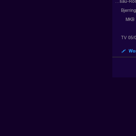
Dessau-Rosslauer HV 06
Bjerrin
MKB 
TV 05/
Wor