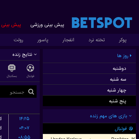
پیش بینی ورزشی
پیش بینی ز
پوکر
تخته نرد
انفجار
پاسور
رولت
نتایج زنده
روز ها
دوشنبه
فوتبال
بسکتبال
سه شنبه
چهار شنبه
پنج شنبه
d
۱۴:۲۵
d
۰۴:۰۷
d
۰۸:۵۵