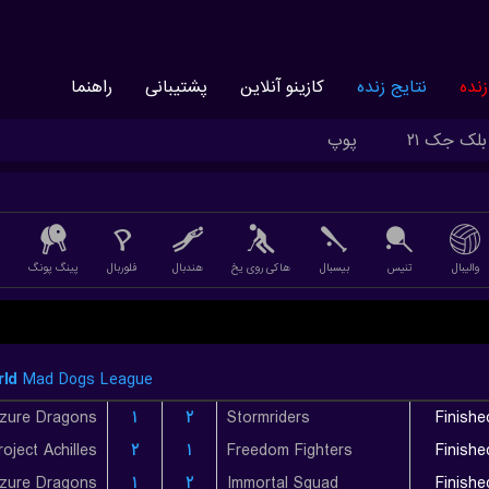
نده
نتایج زنده
کازینو آنلاین
پشتیبانی
راهنما
بلک جک ۲۱
پوپ
والیبال
تنیس
بیسبال
هاکی روی یخ
هندبال
فلوربال
پینگ پونگ
ld
Mad Dogs League
zure Dragons
۱
۲
Stormriders
Finishe
roject Achilles
۲
۱
Freedom Fighters
Finishe
zure Dragons
۱
۲
Immortal Squad
Finishe