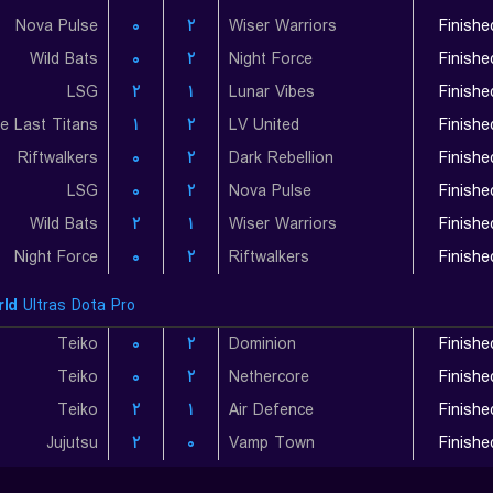
Nova Pulse
۰
۲
Wiser Warriors
Finishe
Wild Bats
۰
۲
Night Force
Finishe
LSG
۲
۱
Lunar Vibes
Finishe
e Last Titans
۱
۲
LV United
Finishe
Riftwalkers
۰
۲
Dark Rebellion
Finishe
LSG
۰
۲
Nova Pulse
Finishe
Wild Bats
۲
۱
Wiser Warriors
Finishe
Night Force
۰
۲
Riftwalkers
Finishe
ld
Ultras Dota Pro
Teiko
۰
۲
Dominion
Finishe
Teiko
۰
۲
Nethercore
Finishe
Teiko
۲
۱
Air Defence
Finishe
Jujutsu
۲
۰
Vamp Town
Finishe