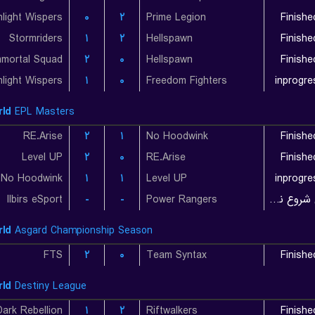
light Wispers
۰
۲
Prime Legion
Finishe
Stormriders
۱
۲
Hellspawn
Finishe
mmortal Squad
۲
۰
Hellspawn
Finishe
light Wispers
۱
۰
Freedom Fighters
inprogre
ld
EPL Masters
RE.Arise
۲
۱
No Hoodwink
Finishe
Level UP
۲
۰
RE.Arise
Finishe
No Hoodwink
۱
۱
Level UP
inprogre
Ilbirs eSport
-
-
Power Rangers
بازی شروع نشده است
ld
Asgard Championship Season
FTS
۲
۰
Team Syntax
Finishe
ld
Destiny League
Dark Rebellion
۱
۲
Riftwalkers
Finishe