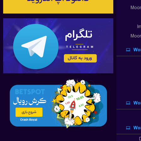
Moon
I
Moon
Wor
Wor
Wor