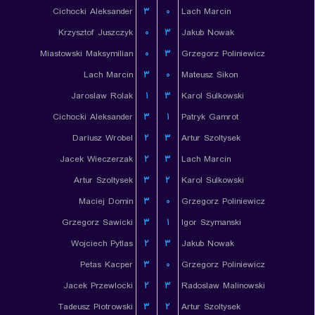
Cichocki Aleksander
۳
۰
Lach Marcin
Krzysztof Juszczyk
۰
۳
Jakub Nowak
Miastowski Maksymilian
۰
۳
Grzegorz Poliniewicz
Lach Marcin
۳
۰
Mateusz Sikon
Jaroslaw Rolak
۱
۳
Karol Sulkowski
Cichocki Aleksander
۳
۱
Patryk Gamrot
Dariusz Wrobel
۲
۳
Artur Szoltysek
Jacek Wieczerzak
۲
۳
Lach Marcin
Artur Szoltysek
۳
۲
Karol Sulkowski
Maciej Domin
۳
۰
Grzegorz Poliniewicz
Grzegorz Sawicki
۳
۱
Igor Szymanski
Wojciech Pytlas
۲
۳
Jakub Nowak
Petas Kacper
۳
۰
Grzegorz Poliniewicz
Jacek Przewlocki
۲
۳
Radoslaw Malinowski
Tadeusz Piotrowski
۳
۲
Artur Szoltysek