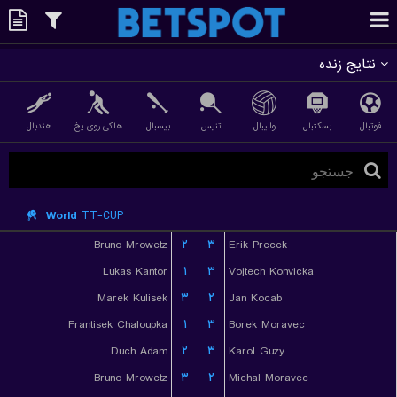
نتایج زنده
فوتبال
بسکتبال
والیبال
تنیس
بیسبال
هاکی روی یخ
هندبال
World
TT-CUP
Bruno Mrowetz
۲
۳
Erik Precek
Lukas Kantor
۱
۳
Vojtech Konvicka
Marek Kulisek
۳
۲
Jan Kocab
Frantisek Chaloupka
۱
۳
Borek Moravec
Duch Adam
۲
۳
Karol Guzy
Bruno Mrowetz
۳
۲
Michal Moravec