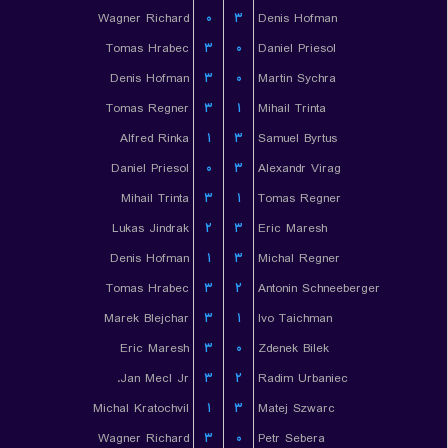
Wagner Richard
۰
۳
Denis Hofman
Tomas Hrabec
۳
۰
Daniel Priesol
Denis Hofman
۳
۰
Martin Sychra
Tomas Regner
۳
۱
Mihail Trinta
Alfred Rinka
۱
۳
Samuel Byrtus
Daniel Priesol
۰
۳
Alexandr Virag
Mihail Trinta
۳
۱
Tomas Regner
Lukas Jindrak
۲
۳
Eric Maresh
Denis Hofman
۱
۳
Michal Regner
Tomas Hrabec
۳
۲
Antonin Schneeberger
Marek Blejchar
۳
۱
Ivo Taichman
Eric Maresh
۳
۰
Zdenek Bilek
Jan Mecl Jr.
۳
۲
Radim Urbaniec
Michal Kratochvil
۱
۳
Matej Szwarc
Wagner Richard
۳
۰
Petr Sebera