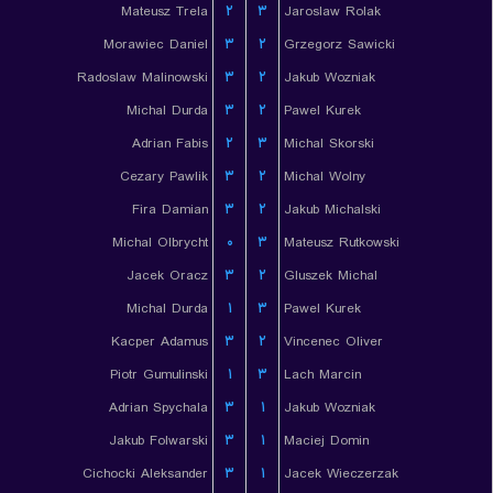
Mateusz Trela
۲
۳
Jaroslaw Rolak
Morawiec Daniel
۳
۲
Grzegorz Sawicki
Radoslaw Malinowski
۳
۲
Jakub Wozniak
Michal Durda
۳
۲
Pawel Kurek
Adrian Fabis
۲
۳
Michal Skorski
Cezary Pawlik
۳
۲
Michal Wolny
Fira Damian
۳
۲
Jakub Michalski
Michal Olbrycht
۰
۳
Mateusz Rutkowski
Jacek Oracz
۳
۲
Gluszek Michal
Michal Durda
۱
۳
Pawel Kurek
Kacper Adamus
۳
۲
Vincenec Oliver
Piotr Gumulinski
۱
۳
Lach Marcin
Adrian Spychala
۳
۱
Jakub Wozniak
Jakub Folwarski
۳
۱
Maciej Domin
Cichocki Aleksander
۳
۱
Jacek Wieczerzak