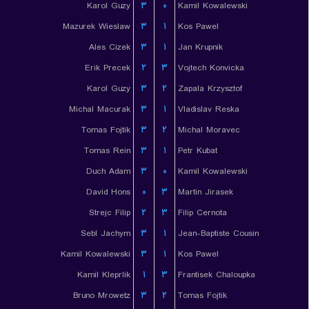
Karol Guzy
۳
۰
Kamil Kowalewski
Mazurek Wieslaw
۳
۱
Kos Pawel
Ales Cizek
۳
۱
Jan Krupnik
Erik Precek
۲
۳
Vojtech Konvicka
Karol Guzy
۳
۲
Zapala Krzysztof
Michal Macurak
۳
۱
Vladislav Reska
Tomas Fojtik
۳
۲
Michal Moravec
Tomas Rein
۳
۱
Petr Kubat
Duch Adam
۳
۰
Kamil Kowalewski
David Hons
۰
۳
Martin Jirasek
Strejc Filip
۲
۳
Filip Cernota
Sebl Jachym
۳
۱
Jean-Baptiste Cousin
Kamil Kowalewski
۳
۱
Kos Pawel
Kamil Kleprlik
۱
۳
Frantisek Chaloupka
Bruno Mrowetz
۳
۲
Tomas Fojtik