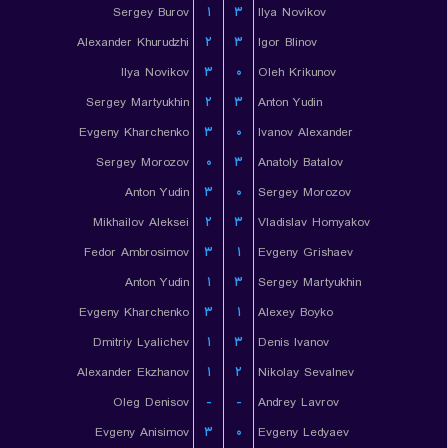
Sergey Burov
۱
۳
Ilya Novikov
Alexander Khurudzhi
۲
۳
Igor Blinov
Ilya Novikov
۳
۰
Oleh Krikunov
Sergey Martyukhin
۲
۳
Anton Yudin
Evgeny Kharchenko
۳
۰
Ivanov Alexander
Sergey Morozov
۰
۳
Anatoly Batalov
Anton Yudin
۳
۰
Sergey Morozov
Mikhailov Aleksei
۲
۳
Vladislav Homyakov
Fedor Ambrosimov
۳
۱
Evgeny Grishaev
Anton Yudin
۱
۳
Sergey Martyukhin
Evgeny Kharchenko
۳
۱
Alexey Boyko
Dmitriy Lyalichev
۱
۳
Denis Ivanov
Alexander Ekzhanov
۱
۲
Nikolay Sevalnev
Oleg Denisov
-
-
Andrey Lavrov
Evgeny Anisimov
۳
۰
Evgeny Ledyaev