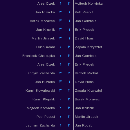
Ales Cizek
۱
۳
Vojtech Konvicka
Jan Ruzicka
۳
۱
Petr Pesout
Borek Moravec
۳
۱
Jan Gembala
Jan Krupnik
۳
۱
Erik Precek
Martin Jirasek
۳
۱
David Hons
Duch Adam
۰
۳
Zapala Krzysztof
Frantisek Chaloupka
۰
۳
Jan Gembala
Ales Cizek
۱
۳
Erik Precek
Jachym Zacharda
۳
۲
Brozek Michal
Jan Ruzicka
۳
۱
David Hons
Kamil Kowalewski
۳
۲
Zapala Krzysztof
Kamil Kleprlik
۰
۳
Borek Moravec
Vojtech Konvicka
۲
۳
Jan Krupnik
Petr Pesout
۰
۳
Martin Jirasek
Jachym Zacharda
۱
۳
Jan Kocab