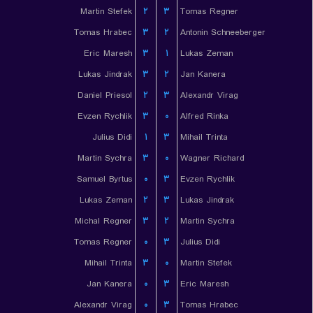
Martin Stefek
۲
۳
Tomas Regner
Tomas Hrabec
۳
۲
Antonin Schneeberger
Eric Maresh
۳
۱
Lukas Zeman
Lukas Jindrak
۳
۲
Jan Kanera
Daniel Priesol
۲
۳
Alexandr Virag
Evzen Rychlik
۳
۰
Alfred Rinka
Julius Didi
۱
۳
Mihail Trinta
Martin Sychra
۳
۰
Wagner Richard
Samuel Byrtus
۰
۳
Evzen Rychlik
Lukas Zeman
۲
۳
Lukas Jindrak
Michal Regner
۳
۲
Martin Sychra
Tomas Regner
۰
۳
Julius Didi
Mihail Trinta
۳
۰
Martin Stefek
Jan Kanera
۰
۳
Eric Maresh
Alexandr Virag
۰
۳
Tomas Hrabec