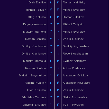
Oleh Danilov
۲
۳
Roman Kalnitsky
Mikhail Taltykin
۳
۲
Mikhail Sverdlov
Oleg Kolunov
۲
۳
Roman Sitnikov
Evgeny Anisimov
۳
۲
Mikhail Taltykin
Maksim Mameka
۳
۰
Mikhail Sverdlov
Roman Sitnikov
۳
۰
Vasilii Obukhov
Dmitry Kharlamov
۳
۲
Dmitriy Kugurushev
Dmitry Kharlamov
۳
۱
Robert Agababyan
Maksim Mameka
۲
۳
Evgeny Anisimov
Roman Sitnikov
۳
۱
Artem Poidashev
Maksim Smyshnikov
۱
۳
Alexander Gribkov
Vadim Pryakhin
۲
۳
Alexander Khurudzhi
Oleh Krikunov
۲
۳
Vasilii Obukhov
Vladislav Turnaev
۳
۲
Nikita Shchavelev
Vladimir Zhigalov
۱
۳
Vadim Pryakhin