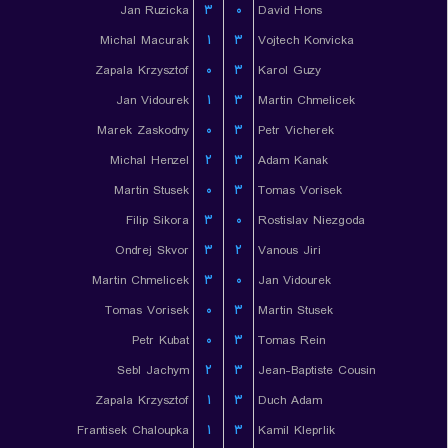
Jan Ruzicka
۳
۰
David Hons
Michal Macurak
۱
۳
Vojtech Konvicka
Zapala Krzysztof
۰
۳
Karol Guzy
Jan Vidourek
۱
۳
Martin Chmelicek
Marek Zaskodny
۰
۳
Petr Vicherek
Michal Henzel
۲
۳
Adam Kanak
Martin Stusek
۰
۳
Tomas Vorisek
Filip Sikora
۳
۰
Rostislav Niezgoda
Ondrej Skvor
۳
۲
Vanous Jiri
Martin Chmelicek
۳
۰
Jan Vidourek
Tomas Vorisek
۰
۳
Martin Stusek
Petr Kubat
۰
۳
Tomas Rein
Sebl Jachym
۲
۳
Jean-Baptiste Cousin
Zapala Krzysztof
۱
۳
Duch Adam
Frantisek Chaloupka
۱
۳
Kamil Kleprlik