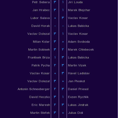
Petr Sebera
۳
۱
Jiri Louda
Jan Hrabec
۳
۱
Marek Blejchar
Lubor Sulava
۰
۳
Vaclav Kosar
David Horak
-
-
Lukas Babicka
Vaclav Dolezal
۳
۱
Vaclav Kosar
Milan Kolar
۳
۰
Adam Svoboda
Martin Sobisek
۳
۲
Marek Chlebecek
Frantisek Briza
۱
۳
Lukas Babicka
Patrik Pycha
۲
۳
Martin Vizek
Vaclav Kosar
۰
۳
Havel Ladislav
Vaclav Dolezal
۳
۰
Jan Pleskot
Antonin Schneeberger
۲
۳
Daniel Priesol
David Heczko
۳
۱
Evzen Rychlik
Eric Maresh
۲
۳
Lukas Jindrak
Martin Stefek
۳
۰
Julius Didi