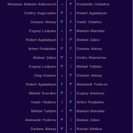
Afanasev Maksim Andreevich
۰
۳
Konstantin Olshakov
Dmitriy Kugurushev
۳
۰
Robert Agababyan
Denisov Alexey
۳
۲
Vasilii Obukhov
Evgeny Ledyaev
۰
۳
Maksim Mameka
Robert Agababyan
۱
۳
Aleksei Zubov
Artem Poidashev
۳
۲
Denisov Alexey
Aleksei Zubov
۳
۰
Dmitry Kharlamov
Evgeny Ledyaev
۳
۱
Mikhail Taltykin
Oleg Kolunov
۰
۳
Denisov Alexey
Robert Agababyan
۲
۳
Aleksandr Fedorov
Mikhail Sverdlov
۳
۱
Evgeny Anisimov
Vasilii Obukhov
۱
۳
Artem Poidashev
Mikhail Taltykin
۰
۳
Maksim Mameka
Aleksandr Fedorov
۳
۱
Aleksei Zubov
Denisov Alexey
۳
۰
Roman Sitnikov