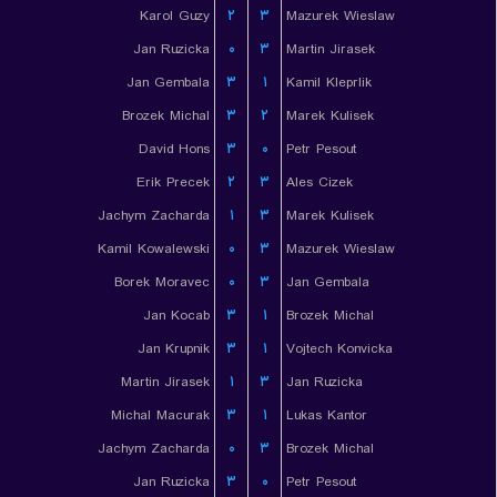
Karol Guzy
۲
۳
Mazurek Wieslaw
Jan Ruzicka
۰
۳
Martin Jirasek
Jan Gembala
۳
۱
Kamil Kleprlik
Brozek Michal
۳
۲
Marek Kulisek
David Hons
۳
۰
Petr Pesout
Erik Precek
۲
۳
Ales Cizek
Jachym Zacharda
۱
۳
Marek Kulisek
Kamil Kowalewski
۰
۳
Mazurek Wieslaw
Borek Moravec
۰
۳
Jan Gembala
Jan Kocab
۳
۱
Brozek Michal
Jan Krupnik
۳
۱
Vojtech Konvicka
Martin Jirasek
۱
۳
Jan Ruzicka
Michal Macurak
۳
۱
Lukas Kantor
Jachym Zacharda
۰
۳
Brozek Michal
Jan Ruzicka
۳
۰
Petr Pesout