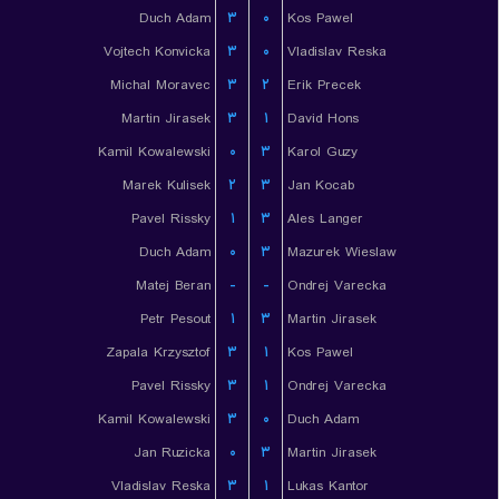
Duch Adam
۳
۰
Kos Pawel
Vojtech Konvicka
۳
۰
Vladislav Reska
Michal Moravec
۳
۲
Erik Precek
Martin Jirasek
۳
۱
David Hons
Kamil Kowalewski
۰
۳
Karol Guzy
Marek Kulisek
۲
۳
Jan Kocab
Pavel Rissky
۱
۳
Ales Langer
Duch Adam
۰
۳
Mazurek Wieslaw
Matej Beran
-
-
Ondrej Varecka
Petr Pesout
۱
۳
Martin Jirasek
Zapala Krzysztof
۳
۱
Kos Pawel
Pavel Rissky
۳
۱
Ondrej Varecka
Kamil Kowalewski
۳
۰
Duch Adam
Jan Ruzicka
۰
۳
Martin Jirasek
Vladislav Reska
۳
۱
Lukas Kantor