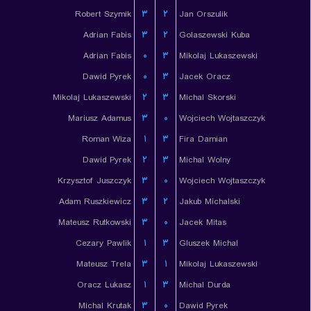
Robert Szymik
۳
۲
Jan Orszulik
Adrian Fabis
۳
۲
Golaszewski Kuba
Adrian Fabis
۰
۳
Mikolaj Lukaszewski
Dawid Pyrek
۰
۳
Jacek Oracz
Mikolaj Lukaszewski
۲
۳
Michal Skorski
Mariusz Adamus
۳
۰
Wojciech Wojtaszczyk
Roman Wiza
۱
۳
Fira Damian
Dawid Pyrek
۲
۳
Michal Wolny
Krzysztof Juszczyk
۳
۰
Wojciech Wojtaszczyk
Adam Ruszkiewicz
۳
۲
Jakub Michalski
Mateusz Rutkowski
۳
۰
Jacek Mitas
Cezary Pawlik
۱
۳
Gluszek Michal
Mateusz Trela
۳
۱
Mikolaj Lukaszewski
Oracz Lukasz
۱
۳
Michal Durda
Michal Krutak
۳
۰
Dawid Pyrek