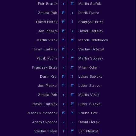
Petr Bruzek
۰
۳
Martin Stefek
Zmuda Petr
۳
۰
Patrik Pycha
David Horak
۳
۱
Frantisek Briza
Jan Pleskot
۳
۰
Havel Ladislav
Martin Vizek
۲
۳
Marek Chlebecek
Havel Ladislav
۳
۰
Vaclav Dolezal
Patrik Pycha
۲
۳
Martin Sobisek
Frantisek Briza
۰
۳
Milan Kolar
Darin Kryl
۳
۱
Lukas Babicka
Jan Pleskot
۲
۳
Lubor Sulava
Zmuda Petr
۰
۳
Martin Vizek
Havel Ladislav
۰
۳
Lubor Sulava
Marek Chlebecek
۳
۲
Zmuda Petr
Adam Svoboda
-
-
David Horak
Vaclav Kosar
۱
۳
Jan Pleskot