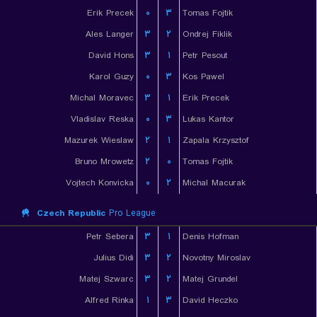
Erik Precek
۰
۳
Tomas Fojtik
Ales Langer
۳
۲
Ondrej Fiklik
David Hons
۳
۱
Petr Pesout
Karol Guzy
۰
۳
Kos Pawel
Michal Moravec
۳
۱
Erik Precek
Vladislav Reska
۰
۳
Lukas Kantor
Mazurek Wieslaw
۲
۱
Zapala Krzysztof
Bruno Mrowetz
۲
۰
Tomas Fojtik
Vojtech Konvicka
۰
۲
Michal Macurak
Czech Republic
Pro League
Petr Sebera
۳
۱
Denis Hofman
Julius Didi
۳
۲
Novotny Miroslav
Matej Szwarc
۳
۲
Matej Grundel
Alfred Rinka
۱
۳
David Heczko