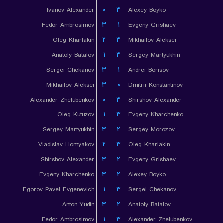
Ivanov Alexander
۰
۳
Alexey Boyko
Fedor Ambrosimov
۳
۱
Evgeny Grishaev
Oleg Kharlakin
۲
۳
Mikhailov Aleksei
Anatoly Batalov
۱
۳
Sergey Martyukhin
Sergei Chekanov
۳
۱
Andrei Borisov
Mikhailov Aleksei
۳
۰
Dmitrii Konstantinov
Alexander Zhelubenkov
۰
۳
Shirshov Alexander
Oleg Kutuzov
۱
۳
Evgeny Kharchenko
Sergey Martyukhin
۳
۲
Sergey Morozov
Vladislav Homyakov
۲
۳
Oleg Kharlakin
Shirshov Alexander
۳
۲
Evgeny Grishaev
Evgeny Kharchenko
۳
۲
Alexey Boyko
Egorov Pavel Evgenevich
۱
۳
Sergei Chekanov
Anton Yudin
۳
۲
Anatoly Batalov
Fedor Ambrosimov
۱
۳
Alexander Zhelubenkov