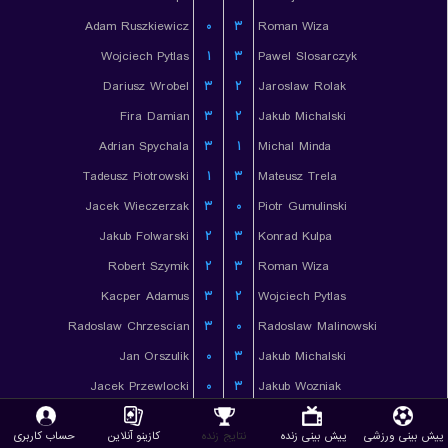
Adam Ruszkiewicz
۰
۳
Roman Wiza
Wojciech Pytlas
۱
۳
Pawel Slosarczyk
Dariusz Wrobel
۳
۲
Jaroslaw Rolak
Fira Damian
۳
۲
Jakub Michalski
Adrian Spychala
۳
۱
Michal Minda
Tadeusz Piotrowski
۱
۳
Mateusz Trela
Jacek Wieczerzak
۳
۰
Piotr Gumulinski
Jakub Folwarski
۲
۳
Konrad Kulpa
Robert Szymik
۲
۳
Roman Wiza
Kacper Adamus
۳
۲
Wojciech Pytlas
Radoslaw Chrzescian
۳
۰
Radoslaw Malinowski
Jan Orszulik
۰
۳
Jakub Michalski
Jacek Przewlocki
۰
۳
Jakub Wozniak
Jakub Nowak
۳
۱
Vincenec Oliver
پیش بینی ورزشی
پیش بینی زنده
نتایج زنده
کازینو آنلاین
حساب کاربری
Petas Kacper
۳
۱
Maciej Domin