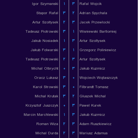
Igor Szymanski
۱
۳
Rafal Wojcik
Stapor Rafal
۳
۲
Adrian Spychala
Artur Szoltysek
۲
۳
Jacek Przewlocki
Tadeusz Piotrowski
۳
۱
Wisniewski Bartlomiej
Jakub Nosiadek
۱
۳
Artur Szoltysek
Jakub Folwarski
۳
۱
Grzegorz Poliniewicz
Tadeusz Piotrowski
۲
۳
Artur Szoltysek
Michal Olbrycht
۰
۳
Jakub Kuzmicz
Oracz Lukasz
۳
۰
Wojciech Wojtaszczyk
Karol Strowski
۳
۰
Filbrandt Tomasz
Michal Krutak
۳
۲
Gluszek Michal
Krzysztof Juszczyk
۰
۳
Pawel Kurek
Marcin Marchlewski
۱
۳
Jakub Kuzmicz
Roman Wiza
۲
۳
Adam Ruszkiewicz
Michal Durda
۲
۳
Mariusz Adamus