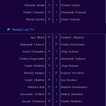
Vitezslav Bosak
۲
۱
Roman Guliak
Radim Urbaniec
۳
۱
Oleksandr Kolisnyk
Martin Sychra
۳
۰
Denis Hofman
Russia
Liga Pro
Igor Blinov
۳
۲
Vladimir Zhigalov
Aleksandr Fedorov
۱
۳
Dmitry Kharlamov
Artem Poidashev
۳
۱
Oleg Kolunov
Dmitriy Kugurushev
۲
۳
Aleksandr Fedorov
Vasilii Obukhov
۳
۰
Oleg Kolunov
Nikolay Agapov
۱
۳
Evgeny Voronkov
Vasilii Obukhov
۳
۱
Ilya Novikov
Shkurko Arte
۳
۲
Maksim Smyshnikov
Alexander Gribkov
۳
۱
Andrey Shmakov
Sergei Chekanov
۳
۰
Vasiliy Rudenko