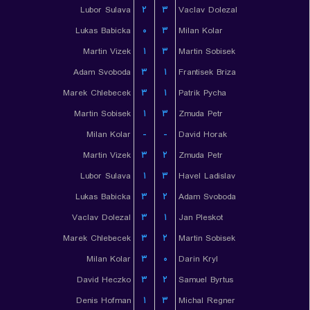
Lubor Sulava
۲
۳
Vaclav Dolezal
Lukas Babicka
۰
۳
Milan Kolar
Martin Vizek
۱
۳
Martin Sobisek
Adam Svoboda
۳
۱
Frantisek Briza
Marek Chlebecek
۳
۱
Patrik Pycha
Martin Sobisek
۱
۳
Zmuda Petr
Milan Kolar
-
-
David Horak
Martin Vizek
۳
۲
Zmuda Petr
Lubor Sulava
۱
۳
Havel Ladislav
Lukas Babicka
۳
۲
Adam Svoboda
Vaclav Dolezal
۳
۱
Jan Pleskot
Marek Chlebecek
۳
۲
Martin Sobisek
Milan Kolar
۳
۰
Darin Kryl
David Heczko
۳
۲
Samuel Byrtus
Denis Hofman
۱
۳
Michal Regner