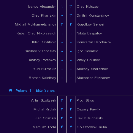
Ivanov Alexander
۱
۳
Oleg Kutuzov
Oleg Kharlakin
۰
۳
Dmitrii Konstantinov
Mikhail Mukhamedzhanov
۳
۲
Kogotkov Sergei
Kubar Oleg Nikolaevich
۱
۱
Nikita Bespalov
Ildar Davlitshin
-
-
Konstantin Barchukov
Surikov Viacheslav
۰
۰
Igor Kovalev
Andrey Potapkov
۰
۰
Vitaly Chulkov
Yuri Burmakin
-
-
Aleksey Shershnev
Roman Kalnitsky
-
-
Alexander Ekzhanov
Poland
TT Elite Series
Artur Szoltysek
۳
۲
Piotr Strus
Michal Krutak
۳
۲
Cezary Pawlik
Jan Orszulik
۲
۳
Jakub Michalski
Mateusz Trela
۲
۳
Golaszewski Kuba