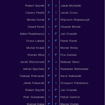
Robert Szymik
۳
۰
Jakub Michalski
Cezary Pawlik
۳
۱
Jacek Oracz
Michal Durda
۳
۲
Wojciech Wojtaszczyk
Dawid Pyrek
۰
۳
Gluszek Michal
Adam Ruszkiewicz
۰
۳
Jan Orszulik
Oracz Lukasz
۰
۳
Pawel Kurek
Michal Krutak
۳
۱
Michal Wolny
Roman Wiza
۱
۳
Fira Damian
Jacek Wieczerzak
۳
۰
Mateusz Sikon
Adrian Spychala
۳
۱
Radoslaw Malinowski
Tadeusz Piotrowski
۳
۲
Karol Sulkowski
Jakub Folwarski
۳
۱
Grzegorz Poliniewicz
Robert Szymik
۰
۳
Jan Orszulik
Piotr Gumulinski
۱
۳
Patryk Gamrot
Konrad Kulpa
۳
۲
Maciej Domin