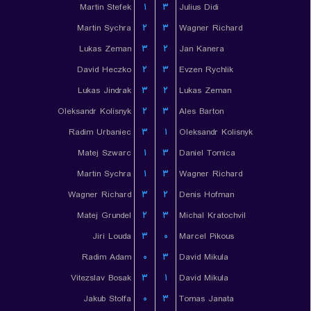
Martin Stefek
۱
۳
Julius Didi
Martin Sychra
۲
۳
Wagner Richard
Lukas Zeman
۳
۲
Jan Kanera
David Heczko
۲
۳
Evzen Rychlik
Lukas Jindrak
۳
۲
Lukas Zeman
Oleksandr Kolisnyk
۲
۳
Ales Barton
Radim Urbaniec
۳
۱
Oleksandr Kolisnyk
Matej Szwarc
۱
۳
Daniel Tomica
Martin Sychra
۱
۳
Wagner Richard
Wagner Richard
۳
۲
Denis Hofman
Matej Grundel
۲
۳
Michal Kratochvil
Jiri Louda
۳
۰
Marcel Pikous
Radim Adam
۰
۳
David Mikula
Vitezslav Bosak
۳
۱
David Mikula
Jakub Stolfa
۰
۳
Tomas Janata