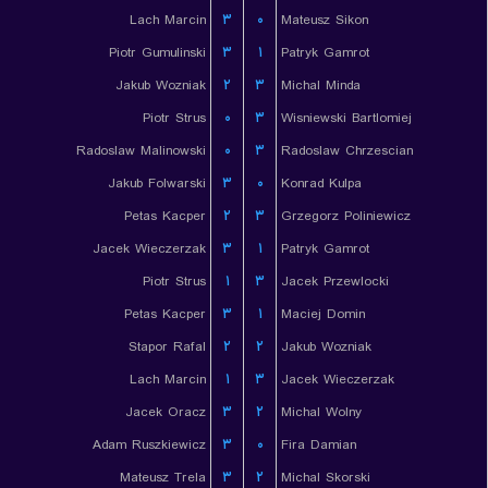
Lach Marcin
۳
۰
Mateusz Sikon
Piotr Gumulinski
۳
۱
Patryk Gamrot
Jakub Wozniak
۲
۳
Michal Minda
Piotr Strus
۰
۳
Wisniewski Bartlomiej
Radoslaw Malinowski
۰
۳
Radoslaw Chrzescian
Jakub Folwarski
۳
۰
Konrad Kulpa
Petas Kacper
۲
۳
Grzegorz Poliniewicz
Jacek Wieczerzak
۳
۱
Patryk Gamrot
Piotr Strus
۱
۳
Jacek Przewlocki
Petas Kacper
۳
۱
Maciej Domin
Stapor Rafal
۲
۲
Jakub Wozniak
Lach Marcin
۱
۳
Jacek Wieczerzak
Jacek Oracz
۳
۲
Michal Wolny
Adam Ruszkiewicz
۳
۰
Fira Damian
Mateusz Trela
۳
۲
Michal Skorski