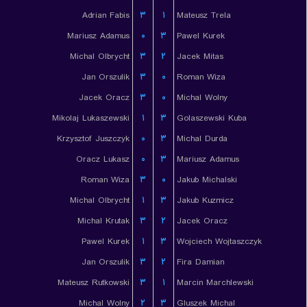
Adrian Fabis
۳
۱
Mateusz Trela
Mariusz Adamus
۰
۳
Pawel Kurek
Michal Olbrycht
۳
۲
Jacek Mitas
Jan Orszulik
۳
۰
Roman Wiza
Jacek Oracz
۳
۰
Michal Wolny
Mikolaj Lukaszewski
۱
۳
Golaszewski Kuba
Krzysztof Juszczyk
۰
۳
Michal Durda
Oracz Lukasz
۰
۳
Mariusz Adamus
Roman Wiza
۳
۰
Jakub Michalski
Michal Olbrycht
۱
۳
Jakub Kuzmicz
Michal Krutak
۳
۲
Jacek Oracz
Pawel Kurek
۱
۳
Wojciech Wojtaszczyk
Jan Orszulik
۳
۲
Fira Damian
Mateusz Rutkowski
۳
۱
Marcin Marchlewski
Michal Wolny
۲
۳
Gluszek Michal