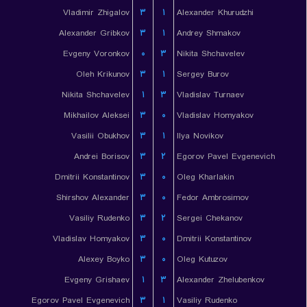
Vladimir Zhigalov
۳
۱
Alexander Khurudzhi
Alexander Gribkov
۳
۱
Andrey Shmakov
Evgeny Voronkov
۰
۳
Nikita Shchavelev
Oleh Krikunov
۳
۱
Sergey Burov
Nikita Shchavelev
۱
۳
Vladislav Turnaev
Mikhailov Aleksei
۳
۰
Vladislav Homyakov
Vasilii Obukhov
۳
۱
Ilya Novikov
Andrei Borisov
۳
۲
Egorov Pavel Evgenevich
Dmitrii Konstantinov
۳
۰
Oleg Kharlakin
Shirshov Alexander
۳
۰
Fedor Ambrosimov
Vasiliy Rudenko
۳
۲
Sergei Chekanov
Vladislav Homyakov
۳
۰
Dmitrii Konstantinov
Alexey Boyko
۳
۰
Oleg Kutuzov
Evgeny Grishaev
۱
۳
Alexander Zhelubenkov
Egorov Pavel Evgenevich
۳
۱
Vasiliy Rudenko