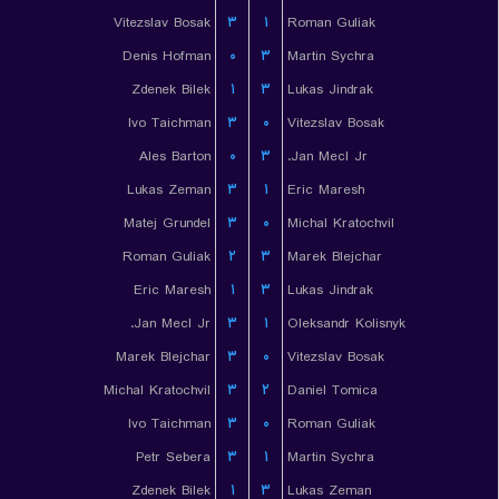
Vitezslav Bosak
۳
۱
Roman Guliak
Denis Hofman
۰
۳
Martin Sychra
Zdenek Bilek
۱
۳
Lukas Jindrak
Ivo Taichman
۳
۰
Vitezslav Bosak
Ales Barton
۰
۳
Jan Mecl Jr.
Lukas Zeman
۳
۱
Eric Maresh
Matej Grundel
۳
۰
Michal Kratochvil
Roman Guliak
۲
۳
Marek Blejchar
Eric Maresh
۱
۳
Lukas Jindrak
Jan Mecl Jr.
۳
۱
Oleksandr Kolisnyk
Marek Blejchar
۳
۰
Vitezslav Bosak
Michal Kratochvil
۳
۲
Daniel Tomica
Ivo Taichman
۳
۰
Roman Guliak
Petr Sebera
۳
۱
Martin Sychra
Zdenek Bilek
۱
۳
Lukas Zeman