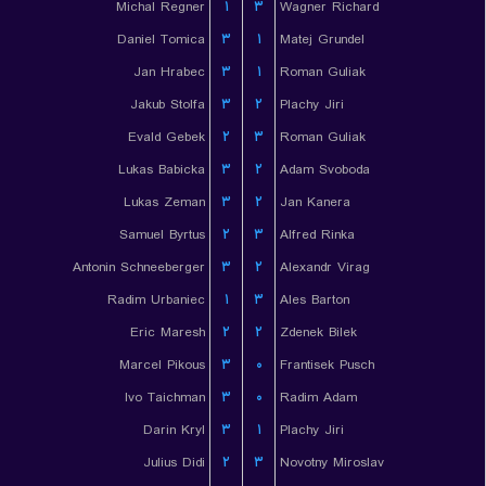
Michal Regner
۱
۳
Wagner Richard
Daniel Tomica
۳
۱
Matej Grundel
Jan Hrabec
۳
۱
Roman Guliak
Jakub Stolfa
۳
۲
Plachy Jiri
Evald Gebek
۲
۳
Roman Guliak
Lukas Babicka
۳
۲
Adam Svoboda
Lukas Zeman
۳
۲
Jan Kanera
Samuel Byrtus
۲
۳
Alfred Rinka
Antonin Schneeberger
۳
۲
Alexandr Virag
Radim Urbaniec
۱
۳
Ales Barton
Eric Maresh
۲
۲
Zdenek Bilek
Marcel Pikous
۳
۰
Frantisek Pusch
Ivo Taichman
۳
۰
Radim Adam
Darin Kryl
۳
۱
Plachy Jiri
Julius Didi
۲
۳
Novotny Miroslav