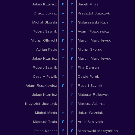
Jakub Kuzmicz
۲
۳
Jacek Mitas
Oracz Lukasz
۰
۳
Krzysztof Juszczyk
Michal Skorski
۰
۳
Golaszewski Kuba
Robert Szymik
۳
۰
Adam Ruszkiewicz
Michal Olbrycht
۲
۳
Marcin Marchlewski
Adrian Fabis
۰
۳
Michal Skorski
Jakub Kuzmicz
۳
۲
Marcin Marchlewski
Robert Szymik
۱
۳
Fira Damian
Cezary Pawlik
۳
۱
Dawid Pyrek
Adam Ruszkiewicz
۲
۳
Robert Szymik
Jakub Kuzmicz
۱
۳
Mateusz Rutkowski
Krzysztof Juszczyk
۱
۳
Mariusz Adamus
Michal Minda
۰
۳
Jakub Wozniak
Mateusz Trela
۲
۳
Artur Szoltysek
Petas Kacper
۳
۲
Miastowski Maksymilian