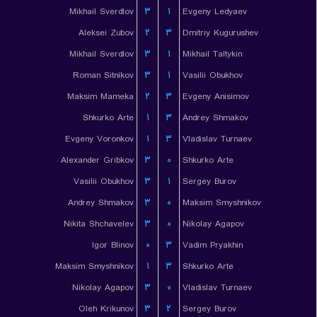
Mikhail Sverdlov
۳
۱
Evgeny Ledyaev
Aleksei Zubov
۲
۳
Dmitriy Kugurushev
Mikhail Sverdlov
۳
۱
Mikhail Taltykin
Roman Sitnikov
۳
۱
Vasilii Obukhov
Maksim Mameka
۲
۳
Evgeny Anisimov
Shkurko Arte
۱
۳
Andrey Shmakov
Evgeny Voronkov
۱
۳
Vladislav Turnaev
Alexander Gribkov
۳
۰
Shkurko Arte
Vasilii Obukhov
۳
۱
Sergey Burov
Andrey Shmakov
۳
۰
Maksim Smyshnikov
Nikita Shchavelev
۳
۰
Nikolay Agapov
Igor Blinov
۰
۳
Vadim Pryakhin
Maksim Smyshnikov
۱
۳
Shkurko Arte
Nikolay Agapov
۳
۰
Vladislav Turnaev
Oleh Krikunov
۳
۲
Sergey Burov