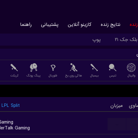
نده
نتایج زنده
کازینو آنلاین
پشتیبانی
راهنما
بلک جک ۲۱
پوپ
والیبال
تنیس
بیسبال
هاکی روی یخ
فلوربال
پینگ پونگ
کریکت
اوی
میزبان
LPL Split
Gaming
...
...
erTalk Gaming