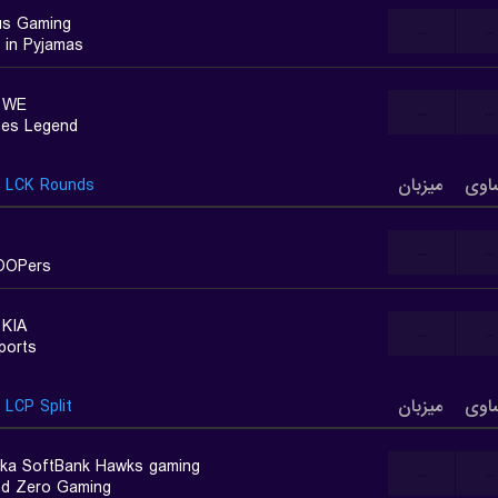
tus Gaming
...
...
s in Pyjamas
 WE
...
...
es Legend
اوی
میزبان
LCK Rounds
...
...
OOPers
 KIA
...
...
ports
اوی
میزبان
LCP Split
ka SoftBank Hawks gaming
...
...
d Zero Gaming