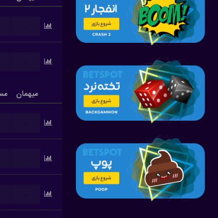
...
...
میهمان
مس
...
...
...