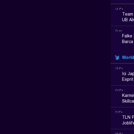
۱۸:۳۰
Team 
UB Al
۲۱:۰۰
Falke
Barca
World
۱۹:۳۰
Ici J
Espri
۲۰:۳۰
Karmi
Skillc
۲۱:۳۰
TLN P
Joblif