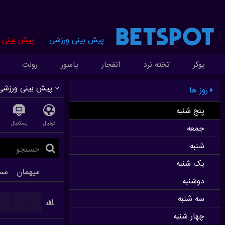
پیش بینی ورزشی
پیش بینی ز
پوکر
تخته نرد
انفجار
پاسور
رولت
پیش بینی ورزشی
روز ها
پنج شنبه
فوتبال
بسکتبال
جمعه
شنبه
یک شنبه
میهمان
مس
دوشنبه
سه شنبه
...
چهار شنبه