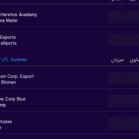
Heretics Academy
...
...
ma Mater
 Esports
...
...
 eSports
اوی
میزبان
LFL Summer
apon Corp. Esport
...
...
t Shōnen
ne Corp Blue
...
...
amp
irates
...
...
e